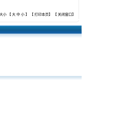
大小 【
大
中
小
】 【
打印本页
】 【
关闭窗口
】