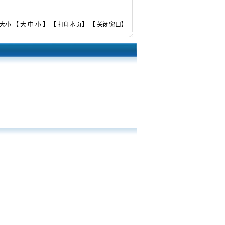
大小 【
大
中
小
】 【
打印本页
】 【
关闭窗口
】