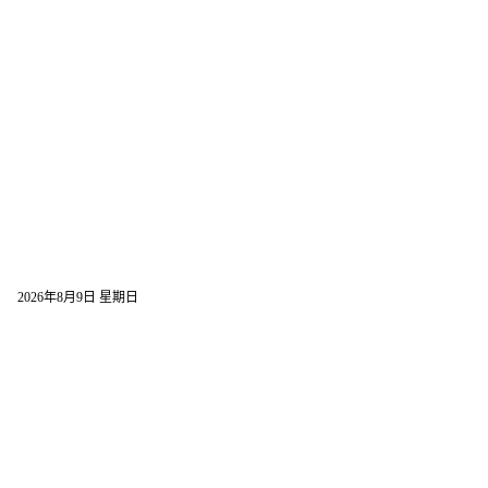
首页
机构简介
工会信息
权益维护
2026年8月9日 星期日