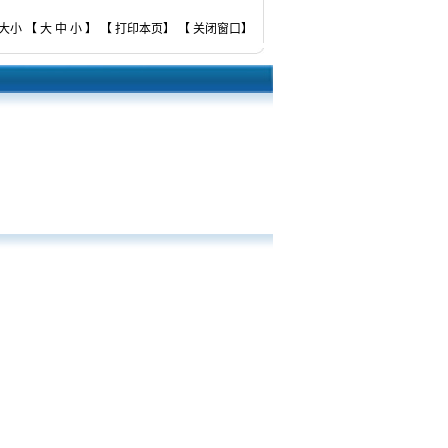
大小 【
大
中
小
】 【
打印本页
】 【
关闭窗口
】